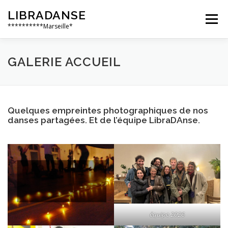
Aller
LIBRADANSE
au
Menu
contenu
**********Marseille*
QUI SOMMES NOUS
LES DANSES LIBRES
GALERIE ACCUEIL
EN PRATIQUE
NOS ÉVÈNEMENTS
AILLEURS
Quelques empreintes photographiques de nos
danses partagées. Et de l’équipe LibraDAnse.
équipe 2026