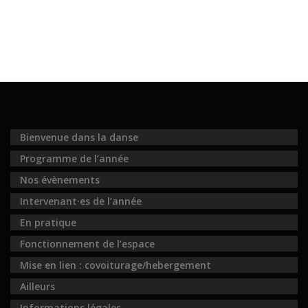
Bienvenue dans la danse
Programme de l’année
Nos évènements
Intervenant·es de l’année
En pratique
Fonctionnement de l’espace
Mise en lien : covoiturage/hebergement
Ailleurs
Informations légales