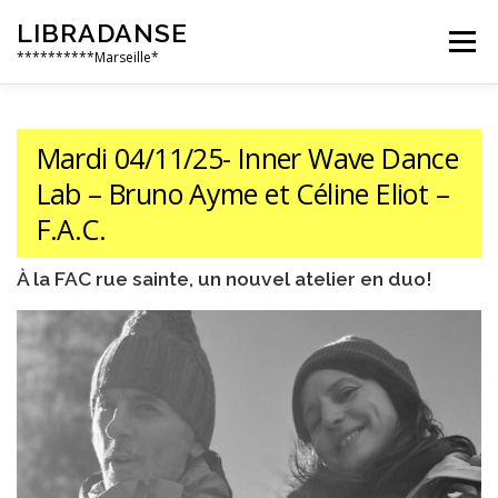
Aller
LIBRADANSE
au
Menu
contenu
**********Marseille*
QUI SOMMES NOUS
LES DANSES LIBRES
Mardi 04/11/25- Inner Wave Dance
Lab – Bruno Ayme et Céline Eliot –
EN PRATIQUE
NOS ÉVÈNEMENTS
AILLEURS
F.A.C.
À la FAC rue sainte, un nouvel atelier en duo!