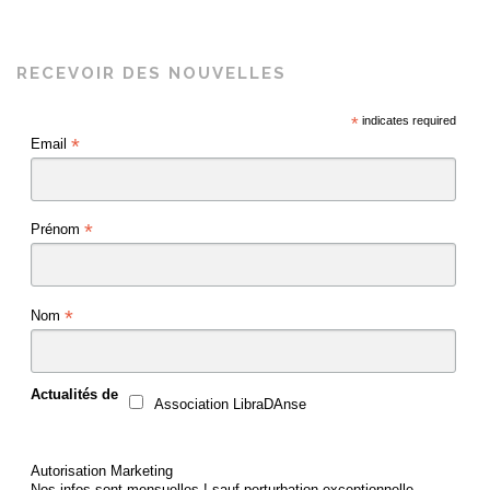
RECEVOIR DES NOUVELLES
*
indicates required
*
Email
*
Prénom
*
Nom
Actualités de
Association LibraDAnse
Autorisation Marketing
Nos infos sont mensuelles ! sauf perturbation exceptionnelle