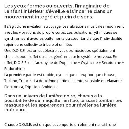
Les yeux fermés ou ouverts, l’imaginaire de
l’enfant intérieur s’éveille ets’incarne dans un
mouvement intégré et plein de sens.
Il s’agit d’une invitation au voyage. Les vibrations musicales résonnent
avec les vibrations du propre corps. Les pulsations rythmiques se
synchronisent avec les battements du cœur tandis que l’individualité
rejoint une collectivité tribale et unifiée.
Une D.O.S.E. est un set électro avec des musiques spécialement
choisies pour l’effet qu’elles génèrent sur le système nerveux. En
effet, D.O.S.E. est l’acronyme de Dopamine + Ocytocine + Sérotonine +
Endorphine.
La première partie est rapide, dynamique et euphorique : House,
Techno, Trance… La deuxième partie est lente, sensible et relaxante :
Electronica, Trip-Hop, Ambient..
Dans un univers de lumière noire, chacun a la
possibilité de se maquiller en fluo, laissant tomber les
masques et les apparences pour révéler sa lumière
intérieure.
Chaque D.O.S.E. est unique et comporte un élément narratif, une