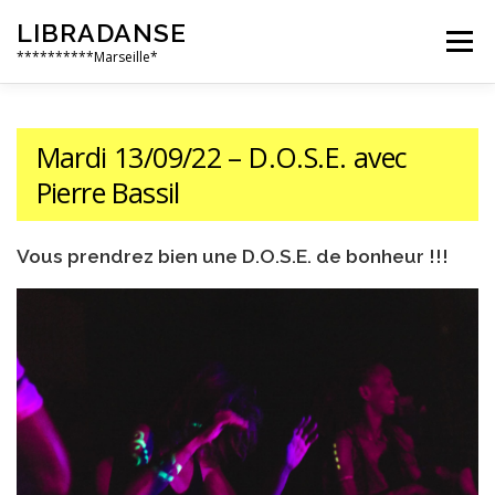
Aller
LIBRADANSE
au
Menu
contenu
**********Marseille*
QUI SOMMES NOUS
LES DANSES LIBRES
Mardi 13/09/22 – D.O.S.E. avec
Pierre Bassil
EN PRATIQUE
NOS ÉVÈNEMENTS
AILLEURS
Vous prendrez bien une D.O.S.E. de bonheur !!!