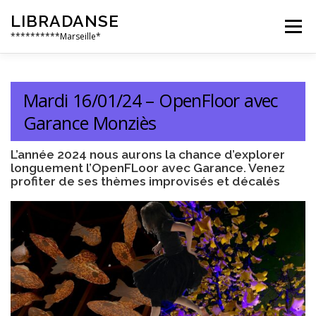
Aller
LIBRADANSE
au
Menu
contenu
**********Marseille*
QUI SOMMES NOUS
LES DANSES LIBRES
Mardi 16/01/24 – OpenFloor avec
Garance Monziès
EN PRATIQUE
NOS ÉVÈNEMENTS
AILLEURS
L’année 2024 nous aurons la chance d’explorer
longuement l’OpenFLoor avec Garance. Venez
profiter de ses thèmes improvisés et décalés