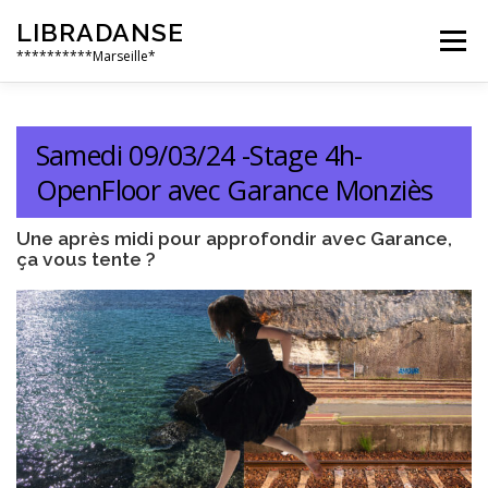
Aller
LIBRADANSE
au
Menu
contenu
**********Marseille*
QUI SOMMES NOUS
LES DANSES LIBRES
Samedi 09/03/24 -Stage 4h-
OpenFloor avec Garance Monziès
EN PRATIQUE
NOS ÉVÈNEMENTS
AILLEURS
Une après midi pour approfondir avec Garance,
ça vous tente ?