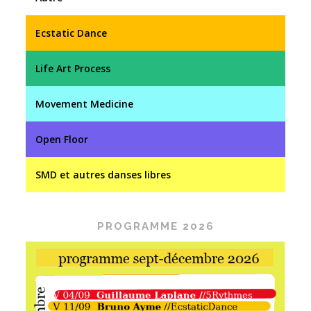
d
e
Ecstatic Dance
s
a
Life Art Process
r
t
Movement Medicine
i
c
Open Floor
l
e
SMD et autres danses libres
s
PROGRAMME 2026