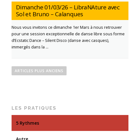
Dimanche 01/03/26 – LibraNAture avec
Sol et Bruno – Calanques
Nous vous invitons ce dimanche 1er Mars à nous retrouver
pour une session exceptionnelle de danse libre sous forme
d’Ecstatic Dance – Silent Disco (danse avec casques),
immergés dans la …
N
a
ARTICLES PLUS ANCIENS
v
i
g
a
LES PRATIQUES
t
i
5 Rythmes
o
n
Autre