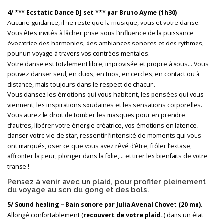
4/ *** Ecstatic Dance DJ set *** par Bruno Ayme (1h30)
Aucune guidance, il ne reste que la musique, vous et votre danse.
Vous êtes invités à lâcher prise sous l’influence de la puissance
évocatrice des harmonies, des ambiances sonores et des rythmes,
pour un voyage à travers vos contrées mentales.
Votre danse est totalement libre, improvisée et propre à vous… Vous
pouvez danser seul, en duos, en trios, en cercles, en contact ou à
distance, mais toujours dans le respect de chacun.
Vous dansez les émotions qui vous habitent, les pensées qui vous
viennent, les inspirations soudaines et les sensations corporelles.
Vous aurez le droit de tomber les masques pour en prendre
d’autres, libérer votre énergie créatrice, vos émotions en latence,
danser votre vie de star, ressentir l’intensité de moments qui vous
ont marqués, oser ce que vous avez rêvé d’être, frôler l’extase,
affronter la peur, plonger dans la folie,… et tirer les bienfaits de votre
transe !
Pensez à venir avec un plaid, pour profiter pleinement
du voyage au son du gong et des bols.
5/ Sound healing – Bain sonore par Julia Avenal Chovet (20 mn).
Allongé confortablement (
recouvert de votre plaid.
.) dans un état