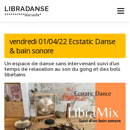
Aller
LIBRADANSE
au
Menu
contenu
**********Marseille*
QUI SOMMES NOUS
LES DANSES LIBRES
vendredi 01/04/22 Ecstatic Danse
& bain sonore
EN PRATIQUE
NOS ÉVÈNEMENTS
AILLEURS
Un espace de danse sans intervenant suivi d’un
temps de relaxation au son du gong et des bols
tibétains