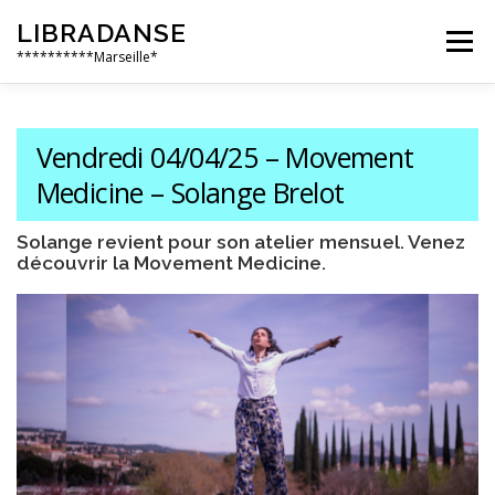
Aller
LIBRADANSE
au
Menu
contenu
**********Marseille*
QUI SOMMES NOUS
LES DANSES LIBRES
Vendredi 04/04/25 – Movement
Medicine – Solange Brelot
EN PRATIQUE
NOS ÉVÈNEMENTS
AILLEURS
Solange revient pour son atelier mensuel. Venez
découvrir la Movement Medicine.