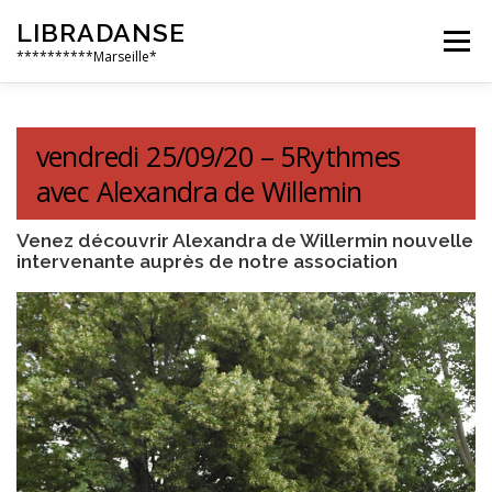
Aller
LIBRADANSE
au
Menu
contenu
**********Marseille*
QUI SOMMES NOUS
LES DANSES LIBRES
vendredi 25/09/20 – 5Rythmes
avec Alexandra de Willemin
EN PRATIQUE
NOS ÉVÈNEMENTS
AILLEURS
Venez découvrir Alexandra de Willermin nouvelle
intervenante auprès de notre association