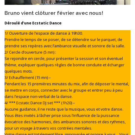
Bruno vient clôturer février avec nous!
Déroulé d’une Ecstatic Dance
1/ Ouverture de l’espace de danse à 19h30.
Prendre le temps de se poser, de se détendre sur le parquet, de
prendre ses repères avec l’ambiance visuelle et sonore de la salle.
2/ Cercle d’ouverture (5 mn) :
Se rejoindre en cercle, pour présenter la session et son éventuel
thème, expliquer quelques règles de bonne conduite et échanger
quelques mots.
3/ Echauffement (15 mn) –
Pendant les 15 premières minutes du mix, afin de déposer le mental,
se mettre en corps, connecter avec le groupe et entrer peu à peu
dans l’espace non-verbal de la danse.
4/ *** Ecstatic Dance DJ set *** (1h20) –
Aucune guidance, il ne reste que la musique, vous et votre danse.
Vous êtes invités à lâcher prise sous l’influence de la puissance
évocatrice des harmonies, des ambiances sonores et des rythmes,
pour un voyage à travers vos contrées mentales.
Votre danse est totalement libre, improvisée et propre à vous… Vous