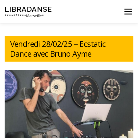
Aller
LIBRADANSE
au
Menu
contenu
**********Marseille*
QUI SOMMES NOUS
LES DANSES LIBRES
Vendredi 28/02/25 – Ecstatic
Dance avec Bruno Ayme
EN PRATIQUE
NOS ÉVÈNEMENTS
AILLEURS