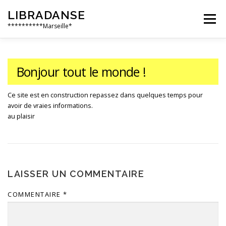
Aller
LIBRADANSE
au
Menu
contenu
**********Marseille*
QUI SOMMES NOUS
LES DANSES LIBRES
Bonjour tout le monde !
Ce site est en construction repassez dans quelques temps pour
EN PRATIQUE
NOS ÉVÈNEMENTS
AILLEURS
avoir de vraies informations.
au plaisir
LAISSER UN COMMENTAIRE
COMMENTAIRE
*